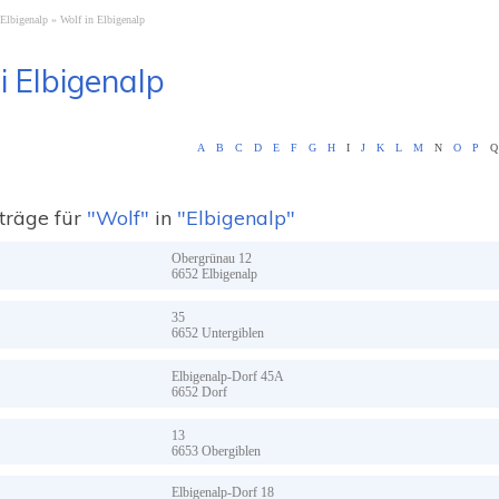
 Elbigenalp
Wolf in Elbigenalp
i Elbigenalp
A
B
C
D
E
F
G
H
I
J
K
L
M
N
O
P
Q
träge für
"Wolf"
in
"Elbigenalp"
Obergrünau
12
6652
Elbigenalp
35
6652
Untergiblen
Elbigenalp-Dorf
45A
6652
Dorf
13
6653
Obergiblen
Elbigenalp-Dorf
18