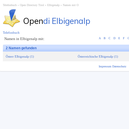
Telefonbuch
Open Directory Tirol
Elbigenalp
Namen mit O
Open
di Elbigenalp
Telefonbuch
Namen in Elbigenalp mit:
A
B
C
D
E
F
2 Namen gefunden
Österr Elbigenalp (1)
Österreichische Elbigenalp (1)
Impressum
Datenschutz