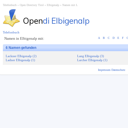
Telefonbuch
Open Directory Tirol
Elbigenalp
Namen mit L
Open
di Elbigenalp
Telefonbuch
Namen in Elbigenalp mit:
A
B
C
D
E
F
6 Namen gefunden
Lackner Elbigenalp (2)
Lang Elbigenalp (3)
Ladner Elbigenalp (1)
Larcher Elbigenalp (1)
Impressum
Datenschutz