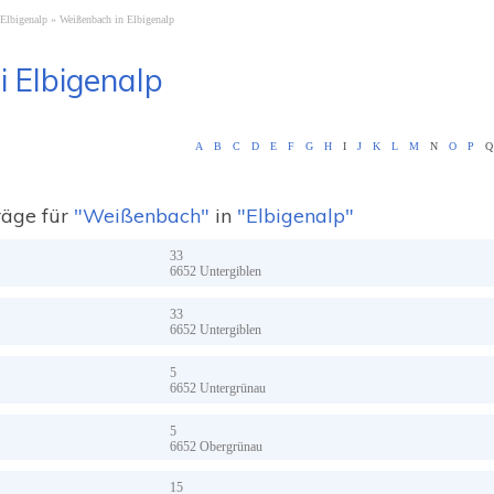
 Elbigenalp
Weißenbach in Elbigenalp
i Elbigenalp
A
B
C
D
E
F
G
H
I
J
K
L
M
N
O
P
Q
räge für
"Weißenbach"
in
"Elbigenalp"
33
6652
Untergiblen
33
6652
Untergiblen
5
6652
Untergrünau
5
6652
Obergrünau
15