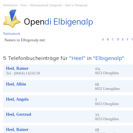
Telefonbuch
Tirol
Telefonauskunft Elbigenalp
Heel in Elbigenalp
Open
di Elbigenalp
Telefonbuch
Namen in Elbigenalp mit:
A
B
C
D
E
F
5 Telefonbucheinträge für
"Heel"
in
"Elbigenalp"
Heel, Rainer
43a
Tel.:
(0664) 1424139
6653
Obergiblen
Heel, Albin
6B
6652
Untergiblen
Heel, Angela
3
6653
Obergiblen
Heel, Gertrud
3A
6653
Obergiblen
Heel, Rainer
6B